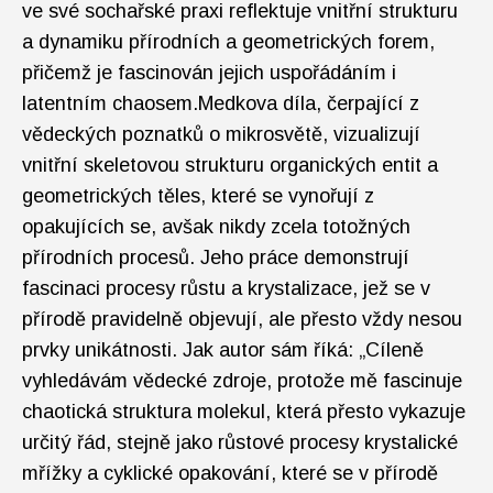
ve své sochařské praxi reflektuje vnitřní strukturu
a dynamiku přírodních a geometrických forem,
přičemž je fascinován jejich uspořádáním i
latentním chaosem.Medkova díla, čerpající z
vědeckých poznatků o mikrosvětě, vizualizují
vnitřní skeletovou strukturu organických entit a
geometrických těles, které se vynořují z
opakujících se, avšak nikdy zcela totožných
přírodních procesů. Jeho práce demonstrují
fascinaci procesy růstu a krystalizace, jež se v
přírodě pravidelně objevují, ale přesto vždy nesou
prvky unikátnosti. Jak autor sám říká: „Cíleně
vyhledávám vědecké zdroje, protože mě fascinuje
chaotická struktura molekul, která přesto vykazuje
určitý řád, stejně jako růstové procesy krystalické
mřížky a cyklické opakování, které se v přírodě