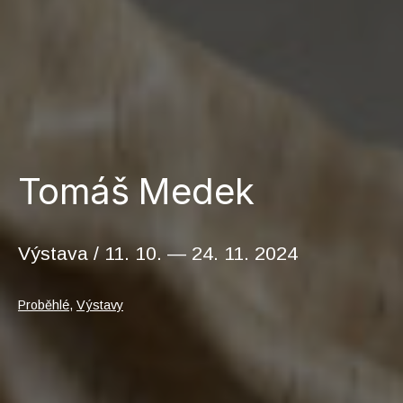
Tomáš Medek
Výstava / 11. 10. — 24. 11. 2024
V
Proběhlé
,
Výstavy
rubrikách