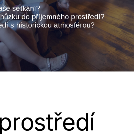
vaše setkání?
chůzku do příjemného prostředí?
edí s historickou atmosférou?
 prostředí