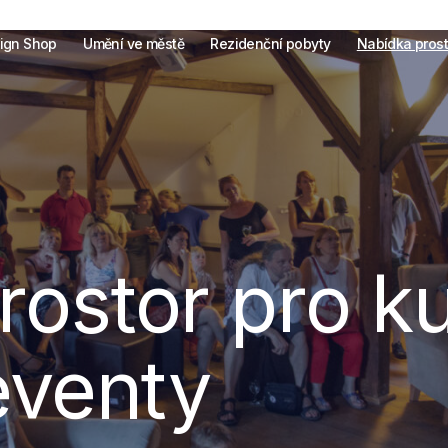
ign Shop
Umění ve městě
Rezidenční pobyty
Nabídka prost
ostor pro ku
eventy